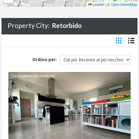
Leaflet
|
©
OpenStreetMap
Property City:
Retorbido
Ordina per:
Casa semindipendente