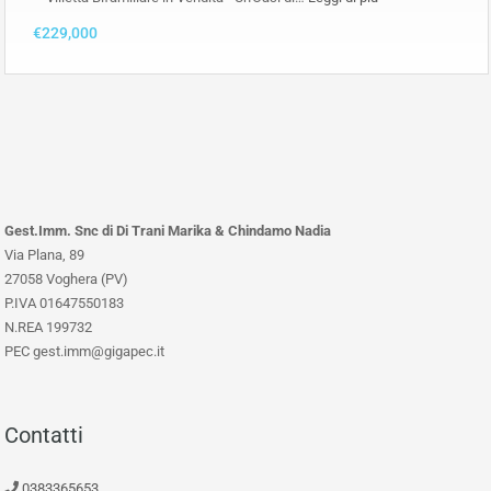
€229,000
Gest.Imm. Snc di Di Trani Marika & Chindamo Nadia
Via Plana, 89
27058 Voghera (PV)
P.IVA 01647550183
N.REA 199732
PEC gest.imm@gigapec.it
Contatti
0383365653