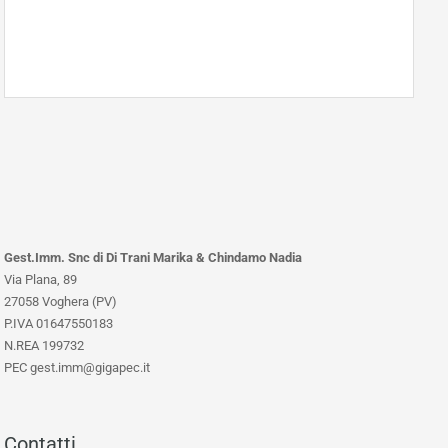
Gest.Imm. Snc di Di Trani Marika & Chindamo Nadia
Via Plana, 89
27058 Voghera (PV)
P.IVA 01647550183
N.REA 199732
PEC gest.imm@gigapec.it
Contatti