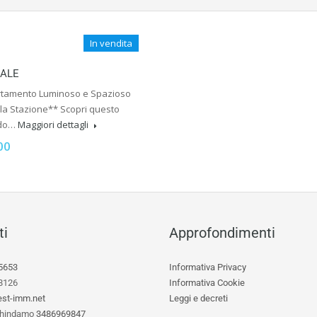
In vendita
CALE
tamento Luminoso e Spazioso
lla Stazione** Scopri questo
ido…
Maggiori dettagli
00
ti
Approfondimenti
5653
Informativa Privacy
8126
Informativa Cookie
st-imm.net
Leggi e decreti
hindamo
3486969847