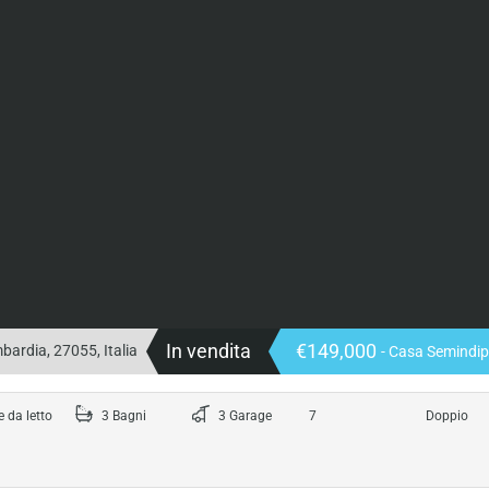
In vendita
€149,000
bardia, 27055, Italia
- Casa Semindi
 da letto
3 Bagni
3 Garage
7
Doppio