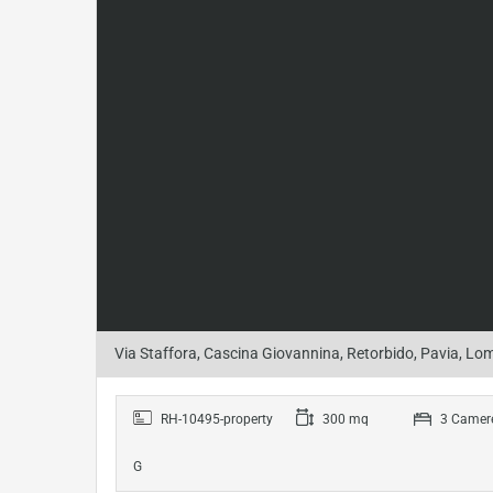
Via Staffora, Cascina Giovannina, Retorbido, Pavia, Lom
RH-10495-property
300 mq
3 Camere
G