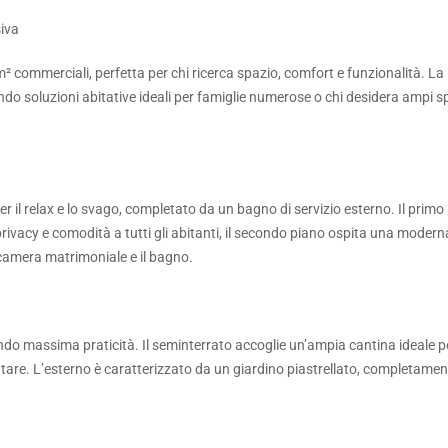
iva
commerciali, perfetta per chi ricerca spazio, comfort e funzionalità. La
endo soluzioni abitative ideali per famiglie numerose o chi desidera ampi sp
r il relax e lo svago, completato da un bagno di servizio esterno. Il primo
vacy e comodità a tutti gli abitanti, il secondo piano ospita una modern
camera matrimoniale e il bagno.
endo massima praticità. Il seminterrato accoglie un’ampia cantina ideale p
tare. L’esterno è caratterizzato da un giardino piastrellato, completamen