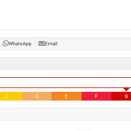
WhatsApp
Email
C
D
E
F
G