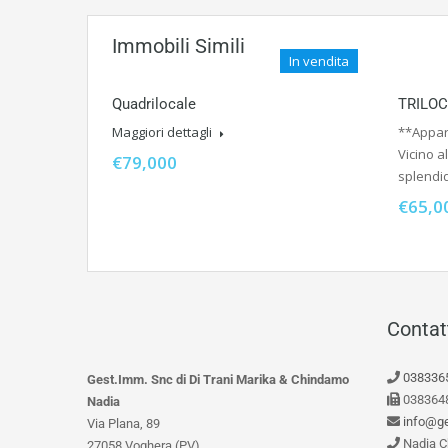
Immobili Simili
In vendita
Quadrilocale
TRILO
Maggiori dettagli
**Appar
Vicino a
€79,000
splend
€65,0
Contat
038336
Gest.Imm. Snc di Di Trani Marika & Chindamo
038364
Nadia
info@ge
Via Plana, 89
Nadia C
27058 Voghera (PV)