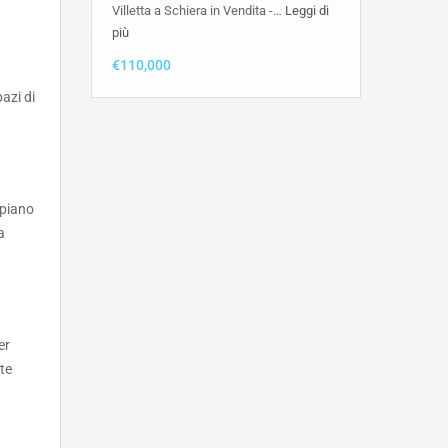
Villetta a Schiera in Vendita -…
Leggi di
più
€110,000
azi di
 piano
a
er
te