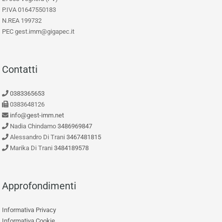
P.IVA 01647550183
N.REA 199732
PEC gest.imm@gigapec.it
Contatti
0383365653
0383648126
info@gest-imm.net
Nadia Chindamo
3486969847
Alessandro Di Trani
3467481815
Marika Di Trani
3484189578
Approfondimenti
Informativa Privacy
Informativa Cookie