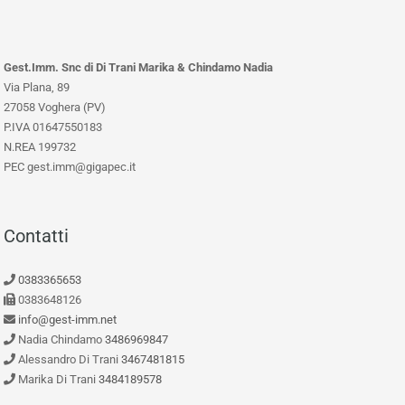
Gest.Imm. Snc di Di Trani Marika & Chindamo Nadia
Via Plana, 89
27058 Voghera (PV)
P.IVA 01647550183
N.REA 199732
PEC gest.imm@gigapec.it
Contatti
0383365653
0383648126
info@gest-imm.net
Nadia Chindamo
3486969847
Alessandro Di Trani
3467481815
Marika Di Trani
3484189578